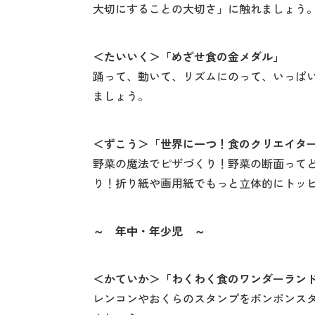
大切にすることの大切さ」に触れましょう
＜たいいく＞「めざせ食の金メダル」
踊って、動いて、リズムにのって、いっぱ
ましょう。
＜ずこう＞「世界に一つ！食のクリエイタ
野菜の魔法でピザづくり！野菜の断面って
り！折り紙や画用紙でもっと立体的にトッ
～ 年中・年少児 ～
＜かていか＞「わくわく食のワンダーラン
レンコンやおくらのスタンプをポンポンス