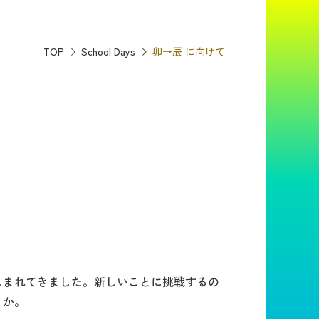
TOP
School Days
卯→辰 に向けて
しまれてきました。新しいことに挑戦するの
うか。