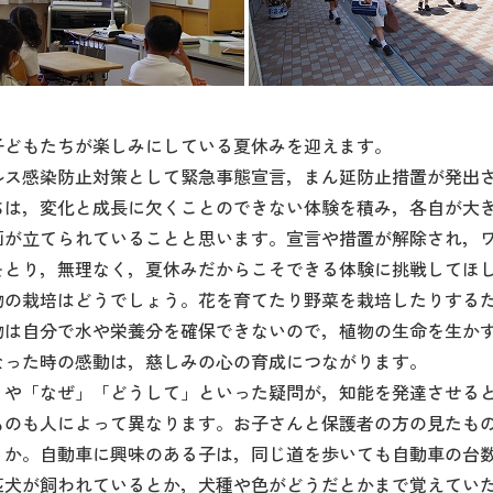
どもたちが楽しみにしている夏休みを迎えます。
ルス感染防止対策として緊急事態宣言，まん延防止措置が発出
ちは，変化と成長に欠くことのできない体験を積み，各自が大
画が立てられていることと思います。宣言や措置が解除され，
をとり，無理なく，夏休みだからこそできる体験に挑戦してほ
物の栽培はどうでしょう。花を育てたり野菜を栽培したりする
物は自分で水や栄養分を確保できないので，植物の生命を生か
なった時の感動は，慈しみの心の育成につながります。
」や「なぜ」「どうして」といった疑問が，知能を発達させる
ものも人によって異なります。お子さんと保護者の方の見たも
うか。自動車に興味のある子は，同じ道を歩いても自動車の台
匹犬が飼われているとか，犬種や色がどうだとかまで覚えてい