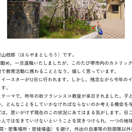
山稔郎（はらやまとしろう）です。
0年間勤め，一旦退職いたしましたが，このたび堺市内のカトリッ
校で教育活動に携わることとなり，嬉しく思っています。
イースターが12日に行われます。しかし，残念ながら今年の
ます。
うテーマで，昨年の秋フランシスコ教皇が来日されました。子
か，どんなことをしていかなければならないのか考える機会を
ばは，思いがけず現在のこの状況にあてはまる気がします。日
一人では生きていけないということを突きつけられ，一つの地
空間・密集場所・密接場面）を避け，外出の自粛等の防御策以外