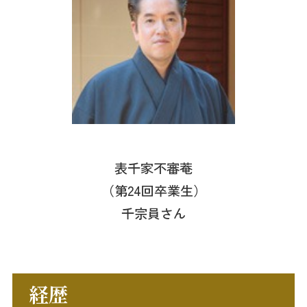
表千家不審菴
（第24回卒業生）
千宗員さん
経歴